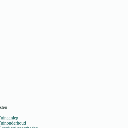
sten
Tuinaanleg
Tuinonderhoud